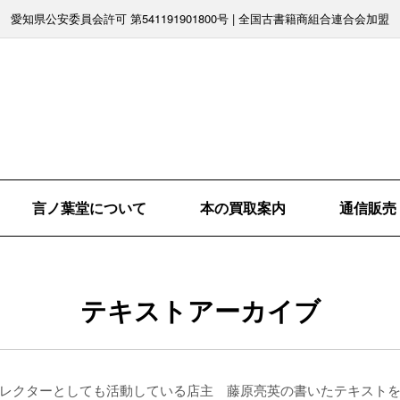
愛知県公安委員会許可 第541191901800号 | 全国古書籍商組合連合会加盟
言ノ葉堂について
本の買取案内
通信販売
テキストアーカイブ
レクターとしても活動している店主 藤原亮英の書いたテキスト