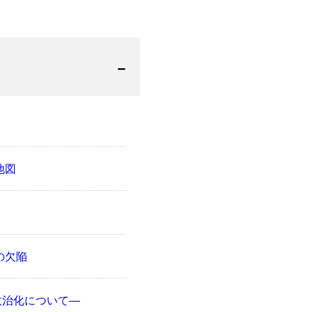
地図
の欠陥
政治化について—