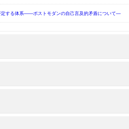
否定する体系——ポストモダンの自己言及的矛盾について—