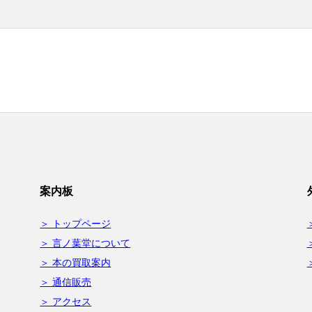
案内板
目
＞ トップページ
＞ 言ノ葉堂について
＞ 本の買取案内
＞ 通信販売
＞ アクセス