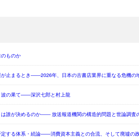
誰のものか
が止まるとき――2026年、日本の古書店業界に重なる危機の
と波の果て——深沢七郎と村上龍
」は誰が決めるのか―― 放送報道機関の構造的問題と世論調査
否定する体系・続論——消費資本主義との合流、そして廃墟の